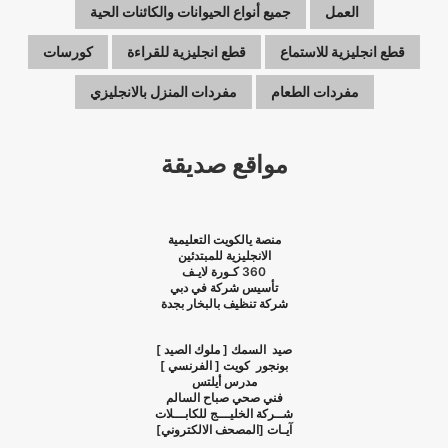
العمل
جميع أنواع الحيوانات والكائنات الحية
قطع انجليزية للاستماع
قطع انجليزية للقراءة
كورسات
مفردات الطعام
مفردات المنزل بالانجليزي
مواقع صديقة
منصة يالكويت التعليمية
الانجليزية للمبتدئين
360
كـورة لايـف
تأسيس شركة في دبي
شركة تنظيف بالبخار بجدة
صيد السمك [ ملوك الصيد ]
بونجور كويت [ الفرنسي ]
مدرس أيلتس
فني صحي صباح السالم
شــركة الخليـــج للكابـــلات
آيـات [المصحف الالكتروني]