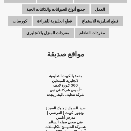
العمل
جميع أنواع الحيوانات والكائنات الحية
قطع انجليزية للاستماع
قطع انجليزية للقراءة
كورسات
مفردات الطعام
مفردات المنزل بالانجليزي
مواقع صديقة
منصة يالكويت التعليمية
الانجليزية للمبتدئين
360
كـورة لايـف
تأسيس شركة في دبي
شركة تنظيف بالبخار بجدة
صيد السمك [ ملوك الصيد ]
بونجور كويت [ الفرنسي ]
مدرس أيلتس
فني صحي صباح السالم
شــركة الخليـــج للكابـــلات