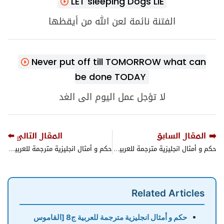
LET sleeping Dogs LIE
الفتنة نائمة لعن الله من أيقظها
Never put off till TOMORROW what can
be done TODAY
لا تؤجل عمل اليوم الى الغد
➡️ المقال السابق
المقال التالي ⬅️
حكم و أمثال انجليزية مترجمة للعربية ج1 [القاموس الناطق ]
حكم و أمثال انجليزية مترجمة للعربية ج3 [القاموس الناطق ]
Related Articles
حكم و أمثال انجليزية مترجمة للعربية ج8 [القاموس