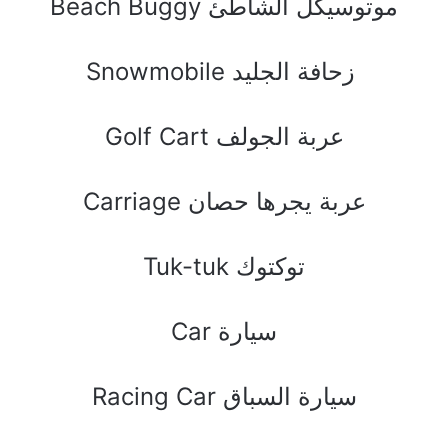
Beach Buggy ﻣﻮﺗﻮﺳﻴﻜﻞ ﺍﻟﺸﺎﻃﺊ
Snowmobile ﺯﺣﺎﻓﺔ ﺍﻟﺠﻠﻴﺪ
Golf Cart ﻋﺮﺑﺔ ﺍﻟﺠﻮﻟﻒ
Carriage ﻋﺮﺑﺔ ﻳﺠﺮﻫﺎ ﺣﺼﺎﻥ
Tuk-tuk ﺗﻮﻛﺘﻮﻙ
Car ﺳﻴﺎﺭﺓ
Racing Car ﺳﻴﺎﺭﺓ ﺍﻟﺴﺒﺎﻕ