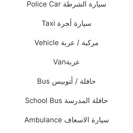
Police Car ﺳﻴﺎﺭﺓ ﺍﻟﺸﺮﻃﺔ
Taxi ﺳﻴﺎﺭﺓ ﺃﺠﺮﺓ
Vehicle ﻣﺮﻛﺒﺔ / ﻋﺮﺑﺔ
Vanﻋﺮﺑﺔ
Bus ﺣﺎﻓﻠﺔ / ﺃﺘﻮﺑﻴﺲ
School Bus ﺣﺎﻓﻠﺔ ﺍﻟﻤﺪﺭﺳﺔ
Ambulance ﺳﻴﺎﺭﺓ ﺍﻻﺳﻌﺎﻑ