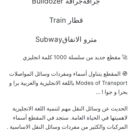
Bulldozer ﺟﺮﺍﻓﺔﺟﺮﺍﻓﺔ
Train ﻗﻄﺎﺭ
Subwayﻣﺘﺮﻭ ﺍﻻﻧﻔﺎﻕ
🚀 مقطع جديد من سلسلة 1000 كلمة انجليزي
🧭 المقطع يتناول أسماء ومفردات وسائل المواصلات
Modes of Transport باللغة الانجليزية والعربية برا و
بحرا و جوا ! …
الحديث عن وسائل النقل مهم لتنمية اللغة الانجليزية
لاهميتها في الحياة العامة. ستجد في المقطع أسماء
المركبات والكثير من مفردات وسائل النقل الاساسية .