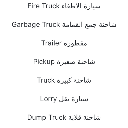
Fire Truck ﺳﻴﺎﺭﺓ ﺍﻻﻃﻔﺎﺀ
Garbage Truck ﺷﺎﺣﻨﺔ ﺟﻤﻊ ﺍﻟﻘﻤﺎﻣﺔ
Trailer ﻣﻘﻄﻮﺭﺓ
Pickup ﺷﺎﺣﻨﺔ ﺻﻐﻴﺮﺓ
Truck ﺷﺎﺣﻨﺔ ﻛﺒﻴﺮﺓ
Lorry ﺳﻴﺎﺭﺓ ﻧﻘﻞ
Dump Truck ﺷﺎﺣﻨﺔ ﻗﻼﺑﺔ