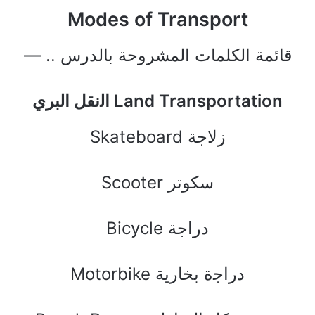
Modes of Transport
قائمة الكلمات المشروحة بالدرس .. —
ﺍﻟنقل ﺍﻟﺒﺮﻱ Land Transportation
Skateboard ﺯﻻﺟﺔ
Scooter ﺳﻜﻮﺗﺮ
Bicycle ﺩﺭﺍﺟﺔ
Motorbike ﺩﺭﺍﺟة ﺑﺨﺎﺭﻳﺔ