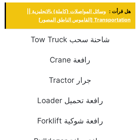
هل قرأت :
وسائل المواصلات (كاملة) بالانجليزية ||
Transportation [القاموس الناطق المصور]
Tow Truck ﺷﺎﺣﻨﺔ ﺳﺤﺐ
Crane ﺭﺍﻓﻌﺔ
Tractor ﺟﺮﺍﺭ
Loader ﺭﺍﻓﻌﺔ ﺗﺤﻤﻴﻞ
Forklift ﺭﺍﻓﻌﺔ ﺷﻮﻛﻴﺔ