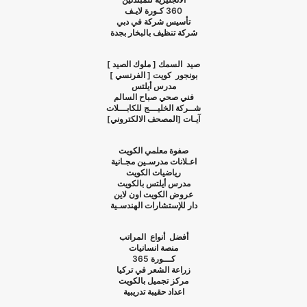
360
كـورة لايـف
تأسيس شركة في دبي
شركة تنظيف بالبخار بجدة
صيد السمك [ ملوك الصيد ]
بونجور كويت [ الفرنسي ]
مدرس أيلتس
فني صحي صباح السالم
شــركة الخليـــج للكابـــلات
آيـات [المصحف الالكتروني]
صفوة معلمي الكويت
اعـلانات مدرسـين مجـانية
رياضيات الكويت
مدرس أيلتس بالكويت
عروض الكويت اون لاين
دار للإستشارات الهندسـية
أفضل أنواع المراتب
منصة انسانيات
كـــورة
365
زراعة الشعر في تركيا
مركز تجميل بالكويت
اعداد حقيبة تدريبية