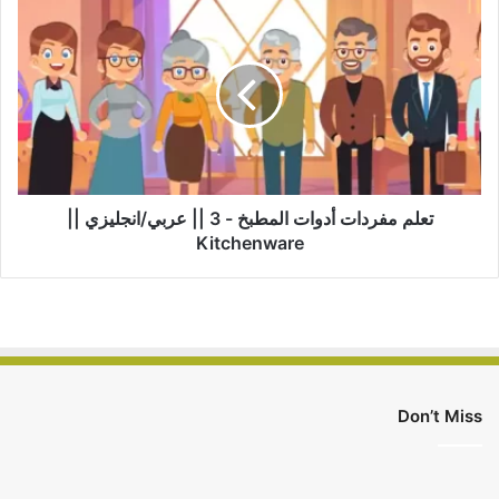
تعلم
مفردات
أدوات
المطبخ
-
3
||
عربي/
انجليزي
||
تعلم مفردات أدوات المطبخ - 3 || عربي/انجليزي ||
Kitchenware
Kitchenware
Don’t Miss