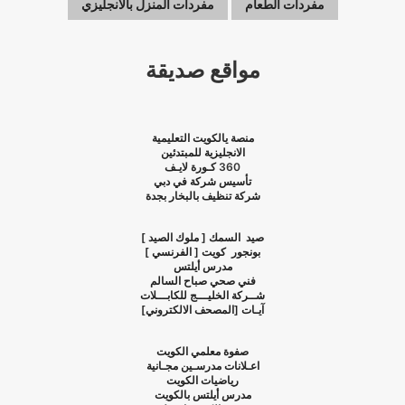
مفردات الطعام
مفردات المنزل بالانجليزي
مواقع صديقة
منصة يالكويت التعليمية
الانجليزية للمبتدئين
360
كـورة لايـف
تأسيس شركة في دبي
شركة تنظيف بالبخار بجدة
صيد السمك [ ملوك الصيد ]
بونجور كويت [ الفرنسي ]
مدرس أيلتس
فني صحي صباح السالم
شــركة الخليـــج للكابـــلات
آيـات [المصحف الالكتروني]
صفوة معلمي الكويت
اعـلانات مدرسـين مجـانية
رياضيات الكويت
مدرس أيلتس بالكويت