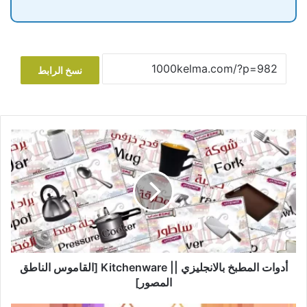
نسخ الرابط
أدوات
المطبخ
بالانجليزي
||
Kitchenware
[القاموس
الناطق
المصور]
أدوات المطبخ بالانجليزي || Kitchenware [القاموس الناطق
المصور]