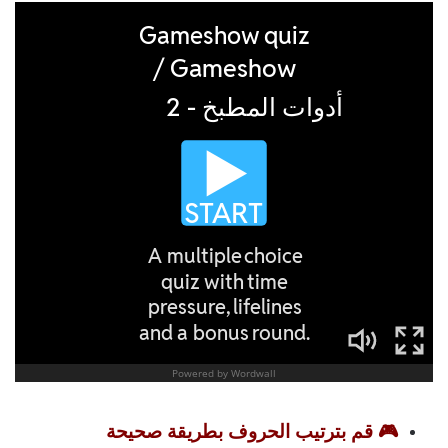
🎮 قم بترتيب الحروف بطريقة صحيحة