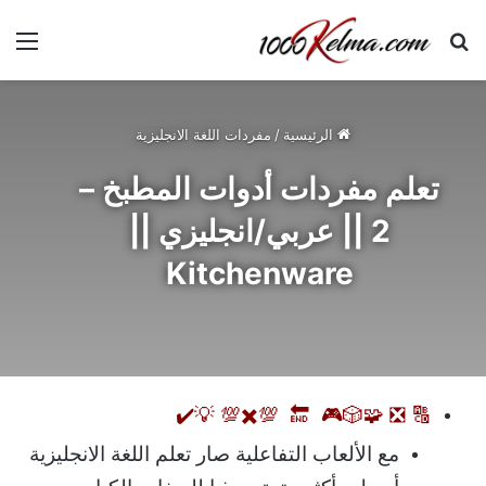
بحث عن
الق
الرئيسية
/
مفردات اللغة الانجليزية
تعلم مفردات أدوات المطبخ –
2 || عربي/انجليزي ||
Kitchenware
💡✔️
🧩🎲🎮 🔚 💯✖️💯
❎
🔠
مع الألعاب التفاعلية صار تعلم اللغة الانجليزية