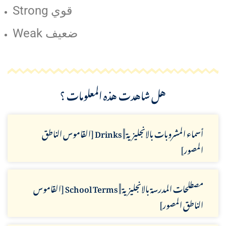
Strong قوي
Weak ضعيف
هل شاهدت هذه المعلومات ؟
أسماء المشروبات بالانجليزية || Drinks [القاموس الناطق
المصور]
مصطلحات المدرسة بالانجليزية || School Terms [القاموس
الناطق المصور]