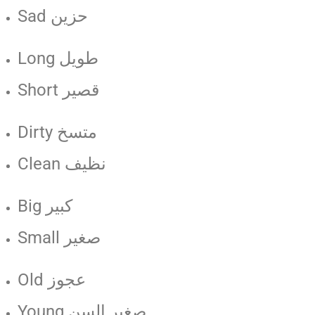
Sad حزين
Long طويل
Short قصير
Dirty متسخ
Clean نظيف
Big كبير
Small صغير
Old عجوز
Young صغير السن