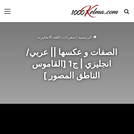
الرئيسية
/
مفردات اللغة الانجليزية
الصفات و عكسها || عربي/
انجليزي | ج1 [القاموس
الناطق المصور ]