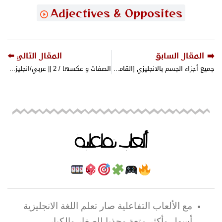
Adjectives & Opposites
➡️ المقال السابق
المقال التالي ⬅️
جميع أجزاء الجسم بالانجليزي [القاموس الناطق المصور ] Human Body Parts
الصفات و عكسها / 2 || عربي/انجليزي || Adjectives / Opposites || صوت وصورة
ألعاب تفاعلية
مع الألعاب التفاعلية صار تعلم اللغة الانجليزية
أسهل وأكثر متعة وجذبا للصغار والكبار