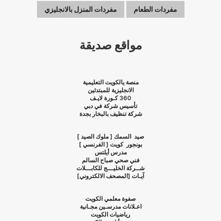
مفردات الطعام
مفردات المنزل بالانجليزي
مواقع صديقة
منصة يالكويت التعليمية
الانجليزية للمبتدئين
360
كـورة لايـف
تأسيس شركة في دبي
شركة تنظيف بالبخار بجدة
صيد السمك [ ملوك الصيد ]
بونجور كويت [ الفرنسي ]
مدرس أيلتس
فني صحي صباح السالم
شــركة الخليـــج للكابـــلات
آيـات [المصحف الالكتروني]
صفوة معلمي الكويت
اعـلانات مدرسـين مجـانية
رياضيات الكويت