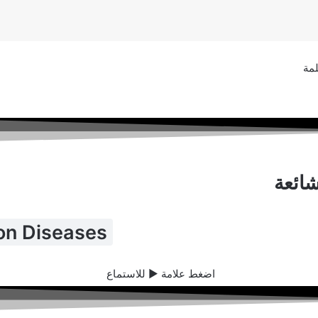
مة
شائعة
n Diseases
اضغط علامة ▶️ للاستماع