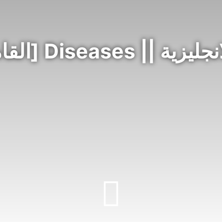
قاموس الناطق المصور]