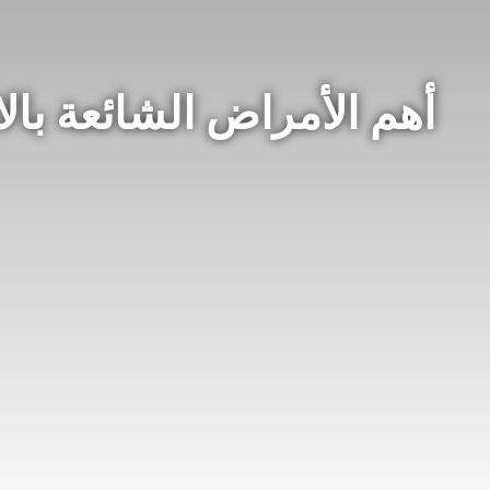
أهم الأمراض الشائعة بالانجليزية || Diseases [ال