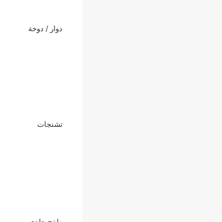
دوار / دوخة
تشنجات
طفح جلدي