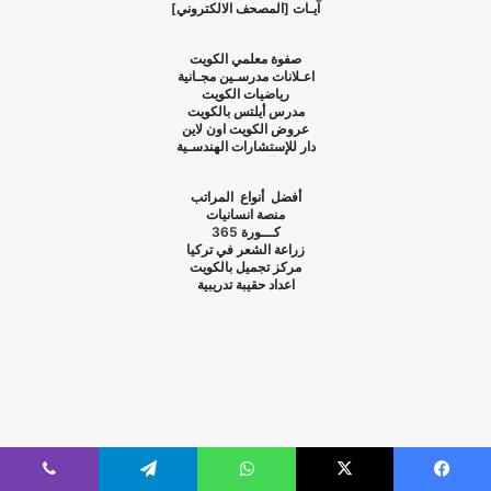
آيـات [المصحف الالكتروني]
صفوة معلمي الكويت
اعـلانات مدرسـين مجـانية
رياضيات الكويت
مدرس أيلتس بالكويت
عروض الكويت اون لاين
دار للإستشارات الهندسـية
أفضل أنواع المراتب
منصة انسانيات
كـــورة
365
زراعة الشعر في تركيا
مركز تجميل بالكويت
اعداد حقيبة تدريبية