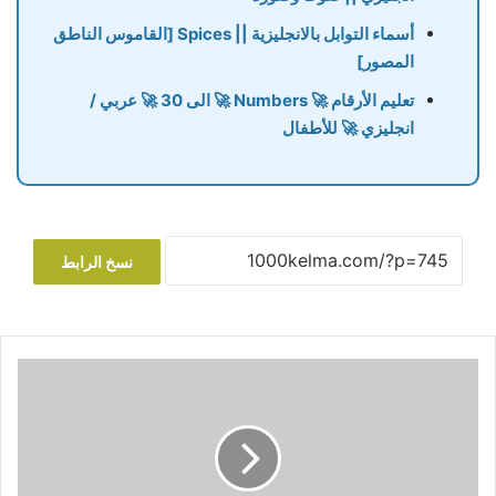
أسماء التوابل بالانجليزية || Spices [القاموس الناطق
المصور]
تعليم الأرقام 🚀 Numbers 🚀 الى 30 🚀 عربي /
انجليزي 🚀 للأطفال
نسخ الرابط