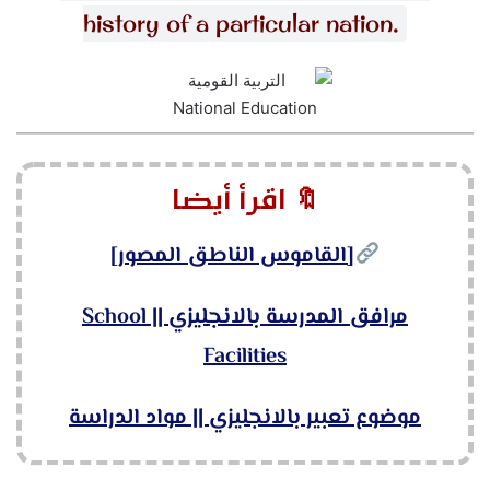
history of a particular nation.
🔖 اقرأ أيضا
[القاموس الناطق المصور]
مرافق المدرسة بالانجليزي || School
Facilities
موضوع تعبير بالانجليزي || مواد الدراسة