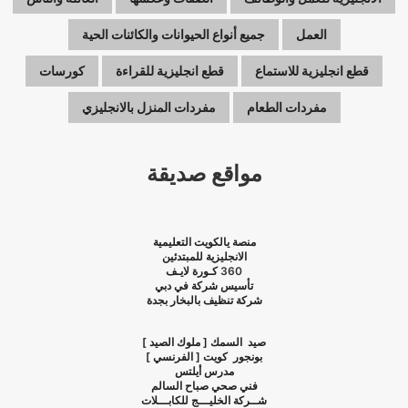
العمل
جميع أنواع الحيوانات والكائنات الحية
قطع انجليزية للاستماع
قطع انجليزية للقراءة
كورسات
مفردات الطعام
مفردات المنزل بالانجليزي
مواقع صديقة
منصة يالكويت التعليمية
الانجليزية للمبتدئين
360
كـورة لايـف
تأسيس شركة في دبي
شركة تنظيف بالبخار بجدة
صيد السمك [ ملوك الصيد ]
بونجور كويت [ الفرنسي ]
مدرس أيلتس
فني صحي صباح السالم
شــركة الخليـــج للكابـــلات