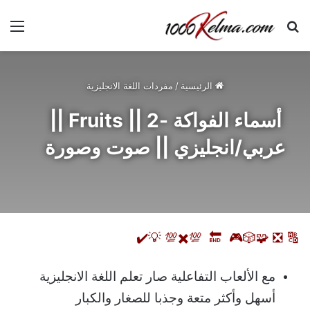
بحث عن
الق
الرئيسية
/
مفردات اللغة الانجليزية
أسماء الفواكة -2 || Fruits ||
عربي/انجليزي || صوت وصورة
💡✔️
🧩🎲🎮 🔚 💯✖️💯
❎
🔠
مع الألعاب التفاعلية صار تعلم اللغة الانجليزية
أسهل وأكثر متعة وجذبا للصغار والكبار