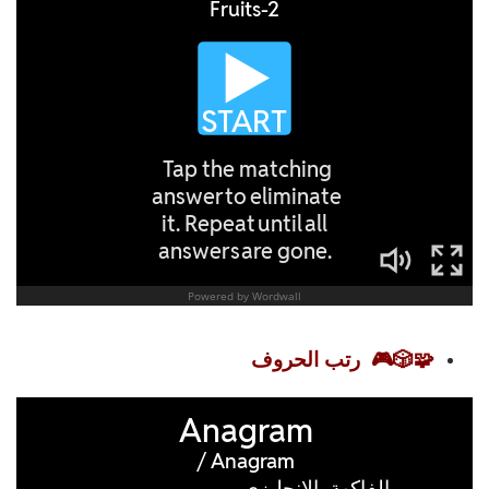
🧩🎲🎮
رتب الحروف