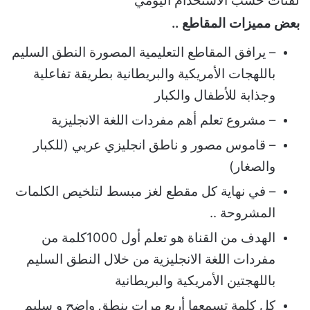
لفئات حسب الاستخدام اليومي
بعض مميزات المقاطع ..
– يرافق المقاطع التعليمية المصورة النطق السليم
باللهجات الأمريكية والبريطانية بطريقة تفاعلية
وجذابة للأطفال والكبار
– ﻣﺸﺮﻭﻉ ﺗﻌﻠﻢ أهم ﻣﻔﺮﺩﺍﺕ ﺍﻟﻠﻐﺔ ﺍﻻﻧﺠﻠﻴﺰﻳﺔ
– قاموس مصور و ناطق انجليزي عربي (للكبار
والصغار)
– في نهاية كل مقطع لغز مبسط لتلخيص الكلمات
المشروحة ..
الهدف من القناة هو تعلم أول 1000كلمة من
مفردات اللغة الانجليزية من خلال النطق السليم
باللهجتين الأمريكية والبريطانية
كل كلمة تسمعها أربع مرات بنطق واضح و سليم