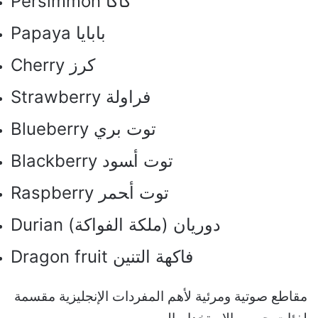
Persimmon ﻛﺎﻛﺎ
Papaya ﺑﺎﺑﺎﻳﺎ
Cherry ﻛﺮﺯ
Strawberry ﻓﺮﺍﻭﻟﺔ
Blueberry ﺗﻮﺕ ﺑﺮﻱ
Blackberry ﺗﻮﺕ ﺃﺴﻮﺩ
Raspberry ﺗﻮﺕ ﺃﺤﻤﺮ
Durian ﺩﻭﺭﻳﺎﻥ (ﻣﻠﻜﺔ ﺍﻟﻔﻮﺍﻛﺔ)
Dragon fruit ﻓﺎﻛﻬﺔ ﺍﻟﺘﻨﻴﻦ
مقاطع صوتية ومرئية لأهم المفردات الإنجليزية مقسمة