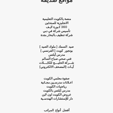
منصة يالكويت التعليمية
الانجليزية للمبتدئين
360
كـورة لايـف
تأسيس شركة في دبي
شركة تنظيف بالبخار بجدة
صيد السمك [ ملوك الصيد ]
بونجور كويت [ الفرنسي ]
مدرس أيلتس
فني صحي صباح السالم
شــركة الخليـــج للكابـــلات
آيـات [المصحف الالكتروني]
صفوة معلمي الكويت
اعـلانات مدرسـين مجـانية
رياضيات الكويت
مدرس أيلتس بالكويت
عروض الكويت اون لاين
دار للإستشارات الهندسـية
أفضل أنواع المراتب