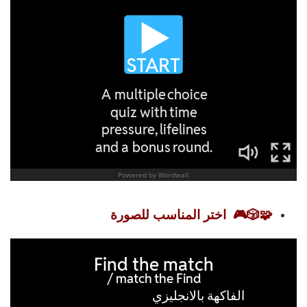
🧩🎲🎮
اختر المناسب للصورة