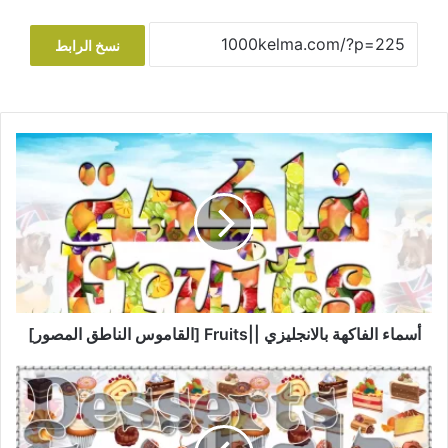
نسخ الرابط
أسماء
الفاكهة
بالانجليزي
||Fruits
[القاموس
الناطق
المصور]
أسماء الفاكهة بالانجليزي ||Fruits [القاموس الناطق المصور]
أسماء
الحلويات
بالانجليزية
||