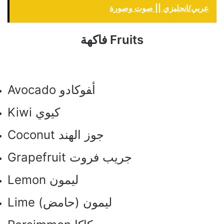
عربي/انجليزي || صوت وصورة
Fruits فاكهة
Avocado ﺃﻔﻮﻛﺎﺩﻭ
Kiwi ﻛﻴﻮﻱ
Coconut ﺟﻮﺯ ﺍﻟﻬﻨﺪ
Grapefruit ﺟﺮﻳﺐ ﻓﺮﻭﺕ
Lemon ﻟﻴﻤﻮﻥ
Lime ﻟﻴﻤﻮﻥ (ﺣﺎﻣﺾ)